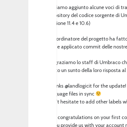
Abbiamo aggiunto alcune voci di trad
repository del codice sorgente di 
versione 11.4 e 10.6)
Il coordinatore del progetto ha fatto
fork e applicato commit delle nostr
Ringraziamo lo staff di Umbraco che
Sotto un sunto della loro risposta a
Thanks
@landlogicit
for the update! 
language files in sync
Don’t hesitate to add other labels
And congratulations on your first 
If you provide us with your account