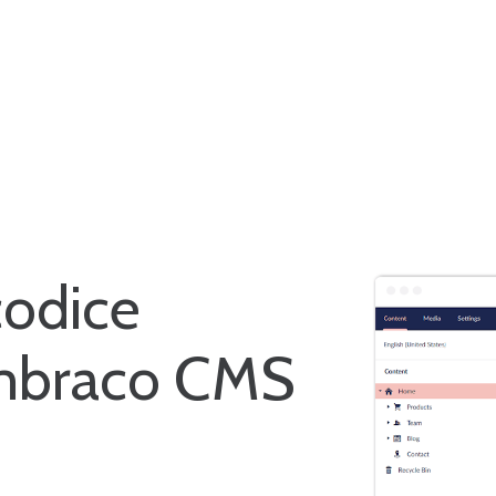
codice
mbraco CMS