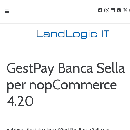
GestPay Banca Sella
per nopCommerce
4.20
Abbiamo rilasciato plugin #GestPay Banca Sella per